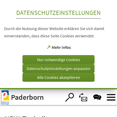
Inhalt anspringen
DATENSCHUTZEINSTELLUNGEN
Durch die Nutzung dieser Website erklären Sie sich damit
einverstanden, dass diese Seite Cookies verwendet.
(Öffnet
Mehr Infos
in
einem
Nur notwendige Cookies
neuen
Tab)
Datenschutzeinstellungen anpassen
Alle Cookies akzeptieren
Visuelle
Paderborn
Assistenzsoftware
öffnen.