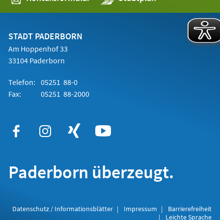
in
einem
neuen
Tab)
STADT PADERBORN
Am Hoppenhof 33
33104 Paderborn
Telefon:
05251 88-0
Fax:
05251 88-2000
Paderborn überzeugt.
Datenschutz / Informationsblätter
Impressum
Barrierefreiheit
Leichte Sprache