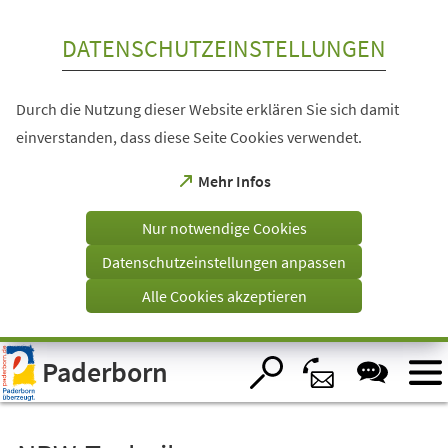
Inhalt anspringen
DATENSCHUTZEINSTELLUNGEN
Durch die Nutzung dieser Website erklären Sie sich damit
einverstanden, dass diese Seite Cookies verwendet.
(Öffnet
Mehr Infos
in
einem
Nur notwendige Cookies
neuen
Tab)
Datenschutzeinstellungen anpassen
Alle Cookies akzeptieren
Visuelle
Paderborn
Assistenzsoftware
öffnen.