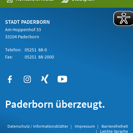
in
einem
neuen
Tab)
STADT PADERBORN
Am Hoppenhof 33
33104 Paderborn
Telefon:
05251 88-0
Fax:
05251 88-2000
Paderborn überzeugt.
Datenschutz / Informationsblätter
Impressum
Barrierefreiheit
Leichte Sprache