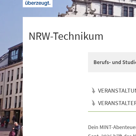
+
1
NRW-Technikum
Berufs- und Studi
VERANSTALTU
VERANSTALTE
Dein MINT-Abenteuer
Veranstaltungsinformationen