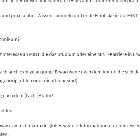
dium an der Universität Paderborn + bezahltes Unternehmensprakt
es und praxisnahes Wissen sammeln und erste Einblicke in die MINT
echnikum?
t Interesse an MINT, die das Studium oder eine MINT-Karriere in E
sich auch explizit an junge Erwachsene nach dem Abitur, die sich d
gehörig fühlen oder nichtbinär sind)
g nach dem (Fach-)Abitur!
elden:
w.nrw-technikum.de gibt es weitere Informationen für Interessen
len.