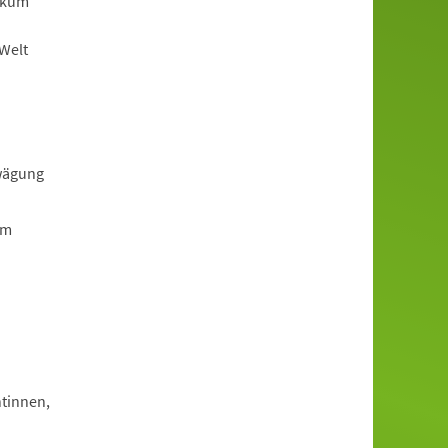
ikum
-Welt
rwägung
em
tinnen,