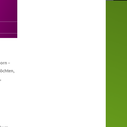
orn –
möchten,
,