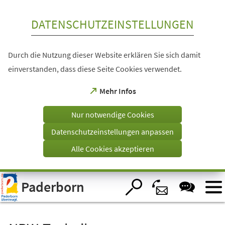
Inhalt anspringen
DATENSCHUTZEINSTELLUNGEN
Durch die Nutzung dieser Website erklären Sie sich damit
einverstanden, dass diese Seite Cookies verwendet.
(Öffnet
Mehr Infos
in
einem
Nur notwendige Cookies
neuen
Tab)
Datenschutzeinstellungen anpassen
Alle Cookies akzeptieren
Visuelle
Paderborn
Assistenzsoftware
öffnen.