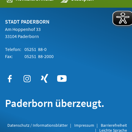
in
einem
neuen
Tab)
STADT PADERBORN
Am Hoppenhof 33
33104 Paderborn
Telefon:
05251 88-0
Fax:
05251 88-2000
Paderborn überzeugt.
Datenschutz / Informationsblätter
Impressum
Barrierefreiheit
Leichte Sprache