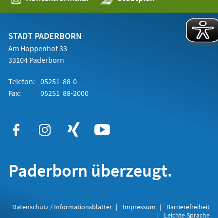
in
einem
neuen
Tab)
STADT PADERBORN
Am Hoppenhof 33
33104 Paderborn
Telefon:
05251 88-0
Fax:
05251 88-2000
Paderborn überzeugt.
Datenschutz / Informationsblätter
Impressum
Barrierefreiheit
Leichte Sprache