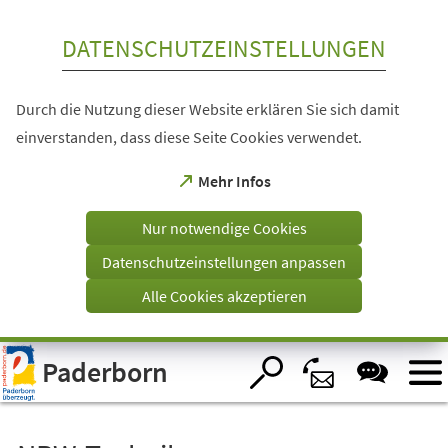
Inhalt anspringen
DATENSCHUTZEINSTELLUNGEN
Durch die Nutzung dieser Website erklären Sie sich damit
einverstanden, dass diese Seite Cookies verwendet.
(Öffnet
Mehr Infos
in
einem
Nur notwendige Cookies
neuen
Tab)
Datenschutzeinstellungen anpassen
Alle Cookies akzeptieren
Visuelle
Paderborn
Assistenzsoftware
öffnen.