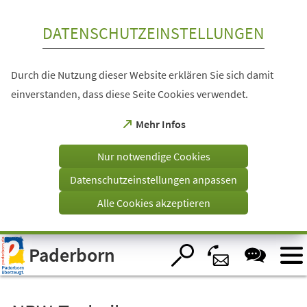
Inhalt anspringen
DATENSCHUTZEINSTELLUNGEN
Durch die Nutzung dieser Website erklären Sie sich damit
einverstanden, dass diese Seite Cookies verwendet.
(Öffnet
Mehr Infos
in
einem
Nur notwendige Cookies
neuen
Tab)
Datenschutzeinstellungen anpassen
Alle Cookies akzeptieren
Visuelle
Paderborn
Assistenzsoftware
öffnen.