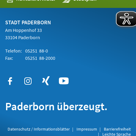
in
einem
neuen
Tab)
STADT PADERBORN
Am Hoppenhof 33
33104 Paderborn
Telefon:
05251 88-0
Fax:
05251 88-2000
Paderborn überzeugt.
Datenschutz / Informationsblätter
Impressum
Barrierefreiheit
Leichte Sprache