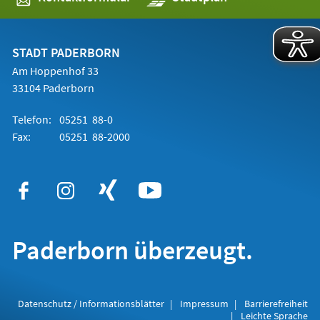
in
einem
neuen
Tab)
STADT PADERBORN
Am Hoppenhof 33
33104 Paderborn
Telefon:
05251 88-0
Fax:
05251 88-2000
Paderborn überzeugt.
Datenschutz / Informationsblätter
Impressum
Barrierefreiheit
Leichte Sprache