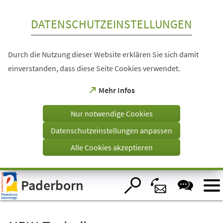
Inhalt anspringen
DATENSCHUTZEINSTELLUNGEN
Durch die Nutzung dieser Website erklären Sie sich damit
einverstanden, dass diese Seite Cookies verwendet.
(Öffnet
Mehr Infos
in
einem
Nur notwendige Cookies
neuen
Tab)
Datenschutzeinstellungen anpassen
Alle Cookies akzeptieren
Visuelle
Paderborn
Assistenzsoftware
öffnen.