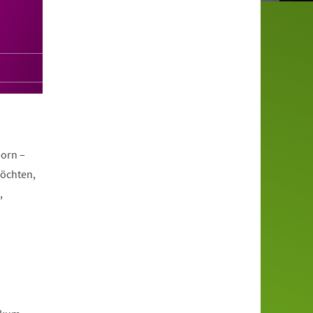
orn –
möchten,
,