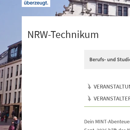
+
1
NRW-Technikum
Berufs- und Studi
VERANSTALTU
VERANSTALTE
Dein MINT-Abenteuer
Veranstaltungsinformationen