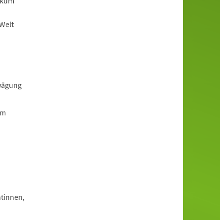
ikum
-Welt
rwägung
em
tinnen,