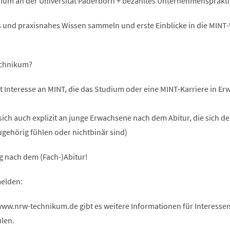
dium an der Universität Paderborn + bezahltes Unternehmensprakt
es und praxisnahes Wissen sammeln und erste Einblicke in die MINT
echnikum?
t Interesse an MINT, die das Studium oder eine MINT-Karriere in E
sich auch explizit an junge Erwachsene nach dem Abitur, die sich d
gehörig fühlen oder nichtbinär sind)
g nach dem (Fach-)Abitur!
elden:
w.nrw-technikum.de gibt es weitere Informationen für Interessen
len.