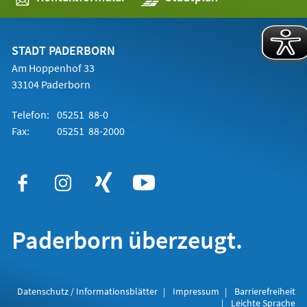
in
einem
neuen
Tab)
STADT PADERBORN
Am Hoppenhof 33
33104 Paderborn
Telefon:
05251 88-0
Fax:
05251 88-2000
Paderborn überzeugt.
Datenschutz / Informationsblätter
Impressum
Barrierefreiheit
Leichte Sprache