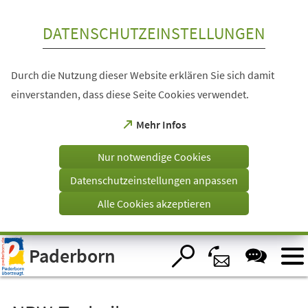
Inhalt anspringen
DATENSCHUTZEINSTELLUNGEN
Durch die Nutzung dieser Website erklären Sie sich damit
einverstanden, dass diese Seite Cookies verwendet.
(Öffnet
Mehr Infos
in
einem
Nur notwendige Cookies
neuen
Tab)
Datenschutzeinstellungen anpassen
Alle Cookies akzeptieren
Visuelle
Paderborn
Assistenzsoftware
öffnen.