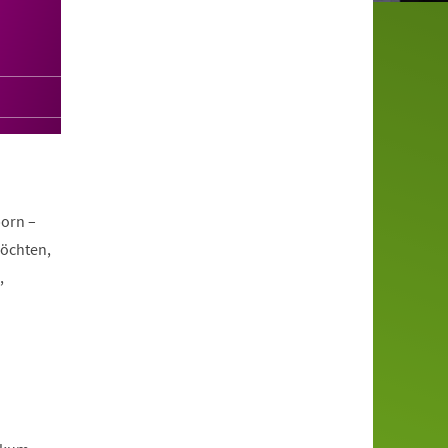
orn –
möchten,
,