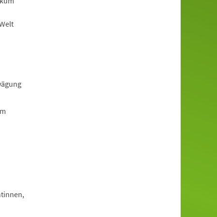
ikum
-Welt
rwägung
em
tinnen,