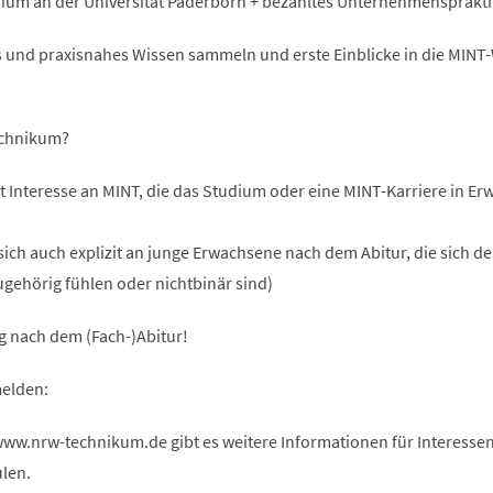
dium an der Universität Paderborn + bezahltes Unternehmensprakt
es und praxisnahes Wissen sammeln und erste Einblicke in die MINT
echnikum?
t Interesse an MINT, die das Studium oder eine MINT-Karriere in E
sich auch explizit an junge Erwachsene nach dem Abitur, die sich d
gehörig fühlen oder nichtbinär sind)
g nach dem (Fach-)Abitur!
elden:
w.nrw-technikum.de gibt es weitere Informationen für Interessen
len.