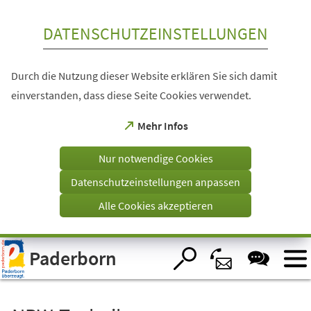
Inhalt anspringen
DATENSCHUTZEINSTELLUNGEN
Durch die Nutzung dieser Website erklären Sie sich damit
einverstanden, dass diese Seite Cookies verwendet.
(Öffnet
Mehr Infos
in
einem
Nur notwendige Cookies
neuen
Tab)
Datenschutzeinstellungen anpassen
Alle Cookies akzeptieren
Visuelle
Paderborn
Assistenzsoftware
öffnen.