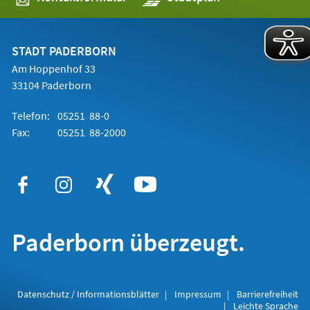
in
einem
neuen
Tab)
STADT PADERBORN
Am Hoppenhof 33
33104 Paderborn
Telefon:
05251 88-0
Fax:
05251 88-2000
Paderborn überzeugt.
Datenschutz / Informationsblätter
Impressum
Barrierefreiheit
Leichte Sprache