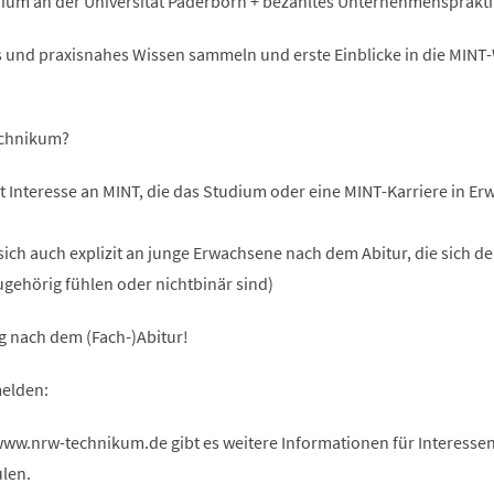
dium an der Universität Paderborn + bezahltes Unternehmensprakt
es und praxisnahes Wissen sammeln und erste Einblicke in die MINT
echnikum?
t Interesse an MINT, die das Studium oder eine MINT-Karriere in E
sich auch explizit an junge Erwachsene nach dem Abitur, die sich d
gehörig fühlen oder nichtbinär sind)
g nach dem (Fach-)Abitur!
elden:
w.nrw-technikum.de gibt es weitere Informationen für Interessen
len.