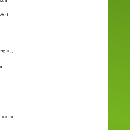
ikum
-Welt
rwägung
em
tinnen,