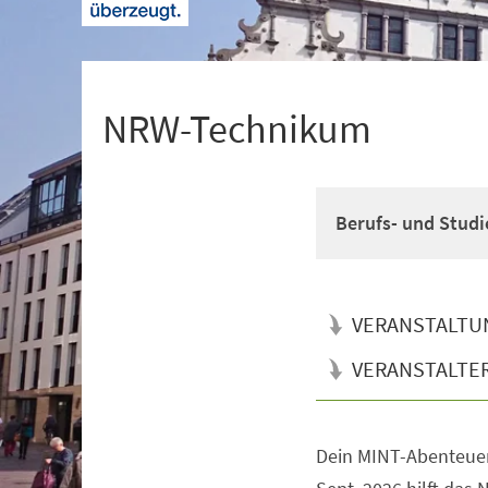
+
1
NRW-Technikum
Berufs- und Studi
VERANSTALTU
VERANSTALTE
Dein MINT-Abenteuer
Veranstaltungsinformationen