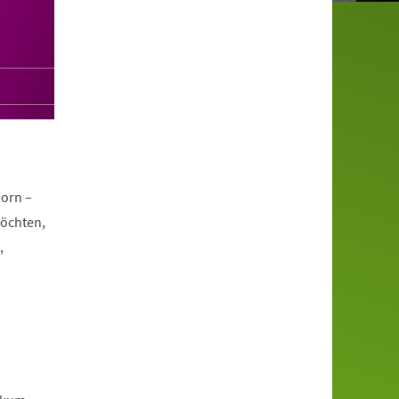
orn –
möchten,
,