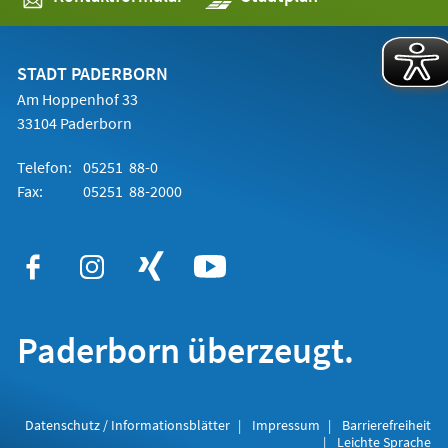
in
einem
neuen
Tab)
STADT PADERBORN
Am Hoppenhof 33
33104 Paderborn
Telefon:
05251 88-0
Fax:
05251 88-2000
Paderborn überzeugt.
Datenschutz / Informationsblätter
Impressum
Barrierefreiheit
Leichte Sprache