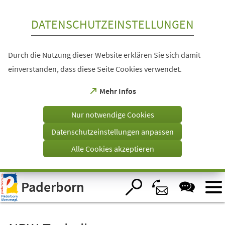
Inhalt anspringen
DATENSCHUTZEINSTELLUNGEN
Durch die Nutzung dieser Website erklären Sie sich damit
einverstanden, dass diese Seite Cookies verwendet.
(Öffnet
Mehr Infos
in
einem
Nur notwendige Cookies
neuen
Tab)
Datenschutzeinstellungen anpassen
Alle Cookies akzeptieren
Visuelle
Paderborn
Assistenzsoftware
öffnen.