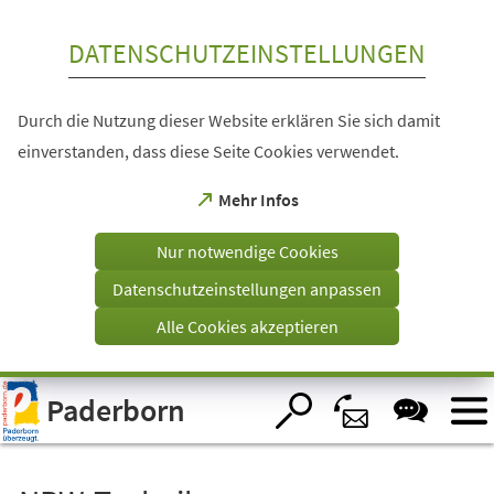
Inhalt anspringen
DATENSCHUTZEINSTELLUNGEN
Durch die Nutzung dieser Website erklären Sie sich damit
einverstanden, dass diese Seite Cookies verwendet.
(Öffnet
Mehr Infos
in
einem
Nur notwendige Cookies
neuen
Tab)
Datenschutzeinstellungen anpassen
Alle Cookies akzeptieren
Visuelle
Paderborn
Assistenzsoftware
öffnen.