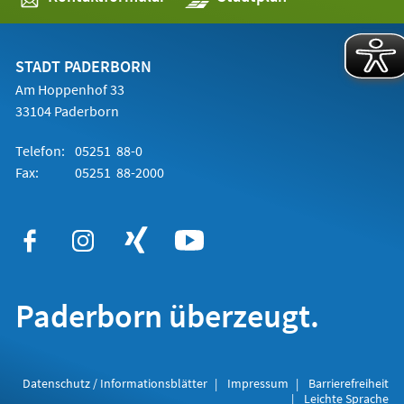
in
einem
neuen
Tab)
STADT PADERBORN
Am Hoppenhof 33
33104 Paderborn
Telefon:
05251 88-0
Fax:
05251 88-2000
Paderborn überzeugt.
Datenschutz / Informationsblätter
Impressum
Barrierefreiheit
Leichte Sprache