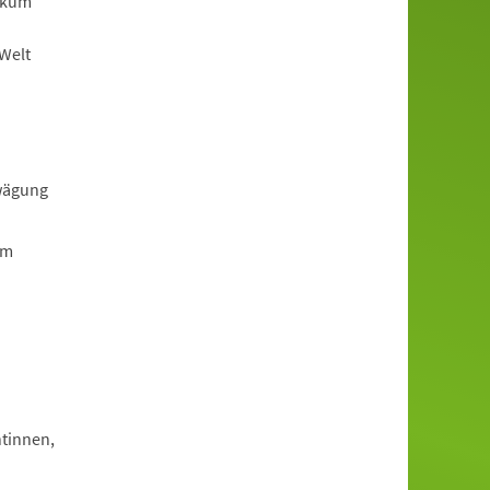
ikum
-Welt
rwägung
em
tinnen,