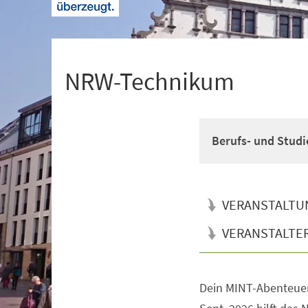
+
1
NRW-Technikum
Berufs- und Studi
VERANSTALTU
VERANSTALTE
Dein MINT-Abenteuer
Veranstaltungsinformationen