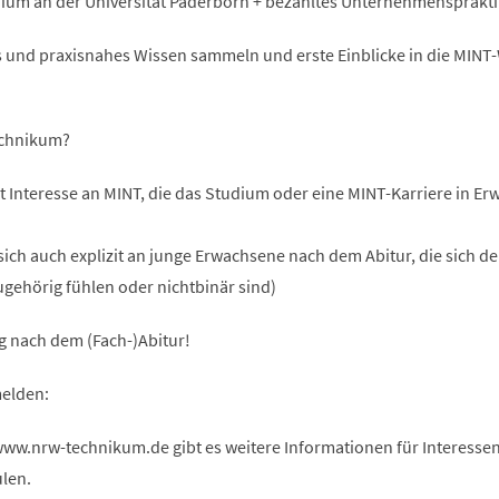
dium an der Universität Paderborn + bezahltes Unternehmensprakt
es und praxisnahes Wissen sammeln und erste Einblicke in die MINT
echnikum?
t Interesse an MINT, die das Studium oder eine MINT-Karriere in E
sich auch explizit an junge Erwachsene nach dem Abitur, die sich d
gehörig fühlen oder nichtbinär sind)
g nach dem (Fach-)Abitur!
elden:
w.nrw-technikum.de gibt es weitere Informationen für Interessen
len.