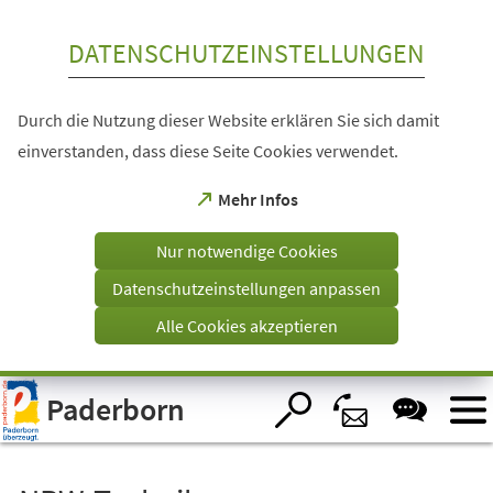
Inhalt anspringen
DATENSCHUTZEINSTELLUNGEN
Durch die Nutzung dieser Website erklären Sie sich damit
einverstanden, dass diese Seite Cookies verwendet.
(Öffnet
Mehr Infos
in
einem
Nur notwendige Cookies
neuen
Tab)
Datenschutzeinstellungen anpassen
Alle Cookies akzeptieren
Visuelle
Paderborn
Assistenzsoftware
öffnen.