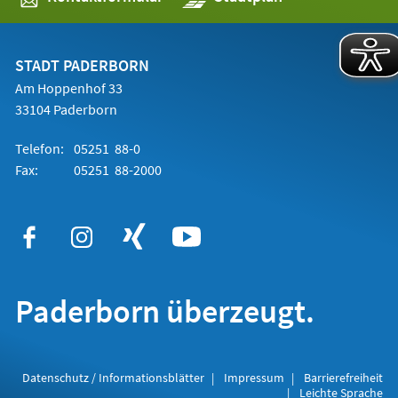
in
einem
neuen
Tab)
STADT PADERBORN
Am Hoppenhof 33
33104 Paderborn
Telefon:
05251 88-0
Fax:
05251 88-2000
Paderborn überzeugt.
Datenschutz / Informationsblätter
Impressum
Barrierefreiheit
Leichte Sprache