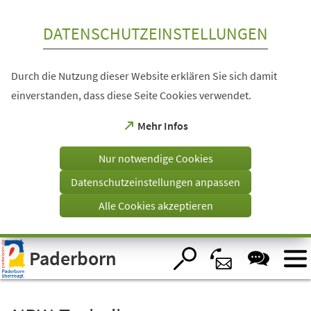
Inhalt anspringen
DATENSCHUTZEINSTELLUNGEN
Durch die Nutzung dieser Website erklären Sie sich damit
einverstanden, dass diese Seite Cookies verwendet.
(Öffnet
Mehr Infos
in
einem
Nur notwendige Cookies
neuen
Tab)
Datenschutzeinstellungen anpassen
Alle Cookies akzeptieren
Visuelle
Paderborn
Assistenzsoftware
öffnen.