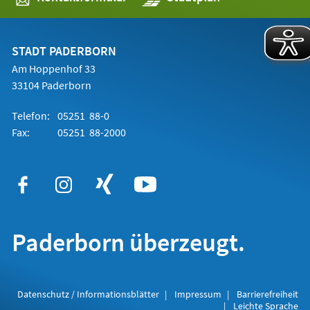
in
einem
neuen
Tab)
STADT PADERBORN
Am Hoppenhof 33
33104 Paderborn
Telefon:
05251 88-0
Fax:
05251 88-2000
Paderborn überzeugt.
Datenschutz / Informationsblätter
Impressum
Barrierefreiheit
Leichte Sprache