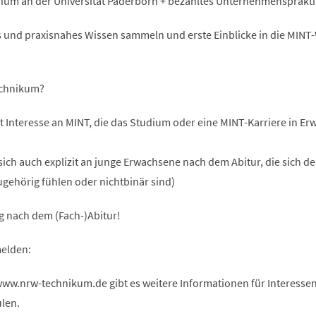
dium an der Universität Paderborn + bezahltes Unternehmensprakt
es und praxisnahes Wissen sammeln und erste Einblicke in die MINT
echnikum?
t Interesse an MINT, die das Studium oder eine MINT-Karriere in E
sich auch explizit an junge Erwachsene nach dem Abitur, die sich d
gehörig fühlen oder nichtbinär sind)
g nach dem (Fach-)Abitur!
elden:
w.nrw-technikum.de gibt es weitere Informationen für Interessen
len.