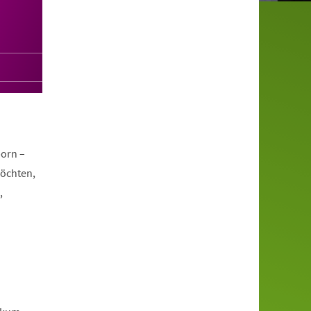
orn –
möchten,
,