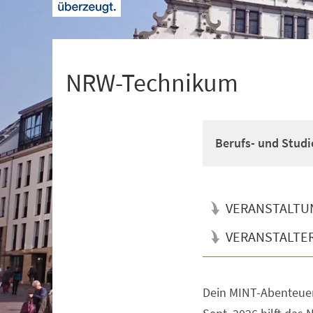
+
1
NRW-Technikum
Berufs- und Studi
VERANSTALTU
VERANSTALTE
Dein MINT-Abenteuer
Veranstaltungsinformationen