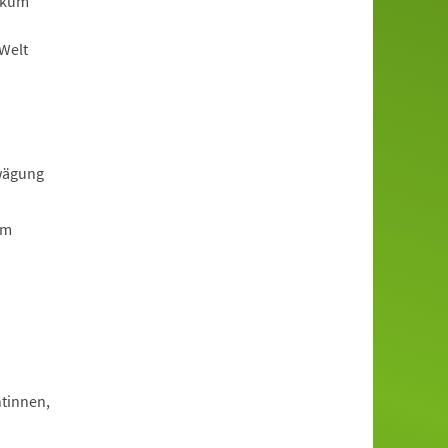
ikum
-Welt
rwägung
em
tinnen,