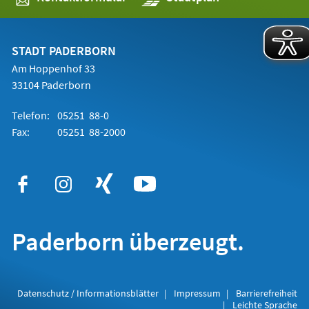
in
einem
neuen
Tab)
STADT PADERBORN
Am Hoppenhof 33
33104 Paderborn
Telefon:
05251 88-0
Fax:
05251 88-2000
Paderborn überzeugt.
Datenschutz / Informationsblätter
Impressum
Barrierefreiheit
Leichte Sprache