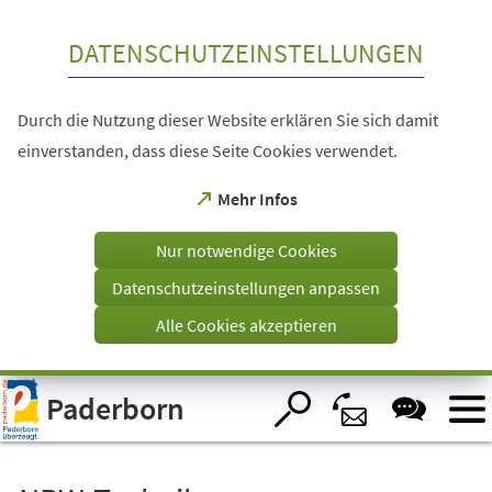
Inhalt anspringen
DATENSCHUTZEINSTELLUNGEN
Durch die Nutzung dieser Website erklären Sie sich damit
einverstanden, dass diese Seite Cookies verwendet.
(Öffnet
Mehr Infos
in
einem
Nur notwendige Cookies
neuen
Tab)
Datenschutzeinstellungen anpassen
Alle Cookies akzeptieren
Visuelle
Paderborn
Assistenzsoftware
öffnen.