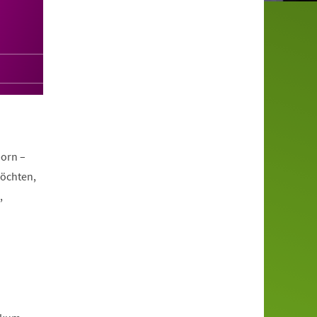
orn –
möchten,
,