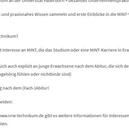
dium an der Universität Paderborn + bezahltes Unternehmensprakt
es und praxisnahes Wissen sammeln und erste Einblicke in die MINT
echnikum?
t Interesse an MINT, die das Studium oder eine MINT-Karriere in E
sich auch explizit an junge Erwachsene nach dem Abitur, die sich d
gehörig fühlen oder nichtbinär sind)
g nach dem (Fach-)Abitur!
elden:
w.nrw-technikum.de gibt es weitere Informationen für Interessen
len.