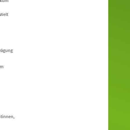
ikum
-Welt
rwägung
em
tinnen,