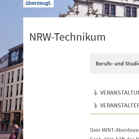
+
1
NRW-Technikum
Berufs- und Studi
VERANSTALTU
VERANSTALTE
Dein MINT-Abenteuer
Veranstaltungsinformationen