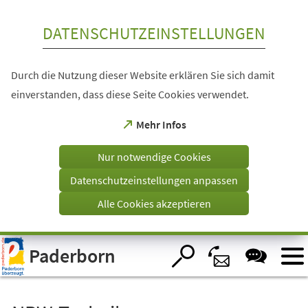
Inhalt anspringen
DATENSCHUTZEINSTELLUNGEN
Durch die Nutzung dieser Website erklären Sie sich damit
einverstanden, dass diese Seite Cookies verwendet.
(Öffnet
Mehr Infos
in
einem
Nur notwendige Cookies
neuen
Tab)
Datenschutzeinstellungen anpassen
Alle Cookies akzeptieren
Visuelle
Paderborn
Assistenzsoftware
öffnen.