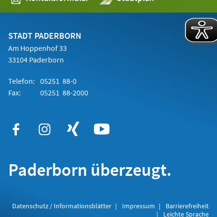
in
einem
neuen
Tab)
STADT PADERBORN
Am Hoppenhof 33
33104 Paderborn
Telefon:
05251 88-0
Fax:
05251 88-2000
Paderborn überzeugt.
Datenschutz / Informationsblätter
Impressum
Barrierefreiheit
Leichte Sprache