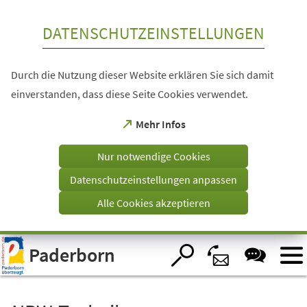
Inhalt anspringen
DATENSCHUTZEINSTELLUNGEN
Durch die Nutzung dieser Website erklären Sie sich damit
einverstanden, dass diese Seite Cookies verwendet.
(Öffnet
Mehr Infos
in
einem
Nur notwendige Cookies
neuen
Tab)
Datenschutzeinstellungen anpassen
Alle Cookies akzeptieren
Visuelle
Paderborn
Assistenzsoftware
öffnen.