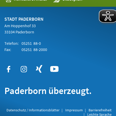
in
einem
neuen
Tab)
STADT PADERBORN
Am Hoppenhof 33
33104 Paderborn
Telefon:
05251 88-0
Fax:
05251 88-2000
Paderborn überzeugt.
Datenschutz / Informationsblätter
Impressum
Barrierefreiheit
Leichte Sprache