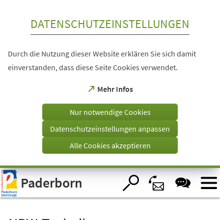
Inhalt anspringen
DATENSCHUTZEINSTELLUNGEN
Durch die Nutzung dieser Website erklären Sie sich damit
einverstanden, dass diese Seite Cookies verwendet.
(Öffnet
Mehr Infos
in
einem
Nur notwendige Cookies
neuen
Tab)
Datenschutzeinstellungen anpassen
Alle Cookies akzeptieren
Visuelle
Paderborn
Assistenzsoftware
öffnen.