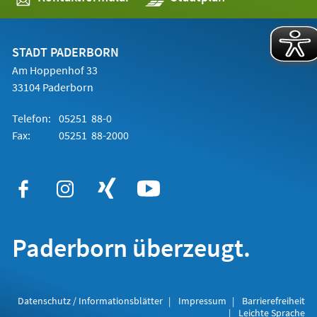
in
einem
neuen
Tab)
STADT PADERBORN
Am Hoppenhof 33
33104 Paderborn
Telefon:
05251 88-0
Fax:
05251 88-2000
Paderborn überzeugt.
Datenschutz / Informationsblätter
Impressum
Barrierefreiheit
Leichte Sprache