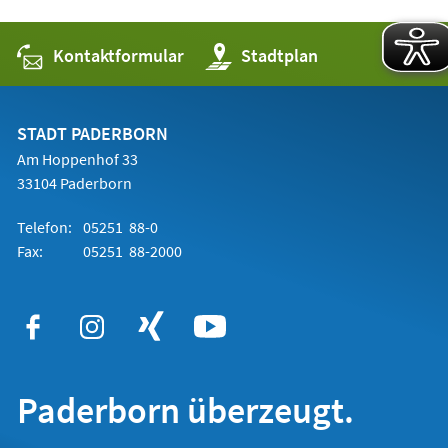
Kontaktformular
(Öffnet
Stadtplan
in
einem
neuen
Tab)
STADT PADERBORN
Am Hoppenhof 33
33104 Paderborn
Telefon:
05251 88-0
Fax:
05251 88-2000
Paderborn überzeugt.