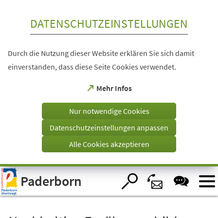
Inhalt anspringen
DATENSCHUTZEINSTELLUNGEN
Durch die Nutzung dieser Website erklären Sie sich damit
einverstanden, dass diese Seite Cookies verwendet.
(Öffnet
Mehr Infos
in
einem
Nur notwendige Cookies
neuen
Tab)
Datenschutzeinstellungen anpassen
Alle Cookies akzeptieren
Visuelle
Paderborn
Assistenzsoftware
öffnen.