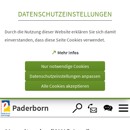
Inhalt anspringen
DATENSCHUTZEINSTELLUNGEN
Durch die Nutzung dieser Website erklären Sie sich damit
einverstanden, dass diese Seite Cookies verwendet.
(Öffnet
Mehr Infos
in
einem
Nur notwendige Cookies
neuen
Tab)
Datenschutzeinstellungen anpassen
Alle Cookies akzeptieren
Visuelle
Paderborn
Assistenzsoftware
öffnen.