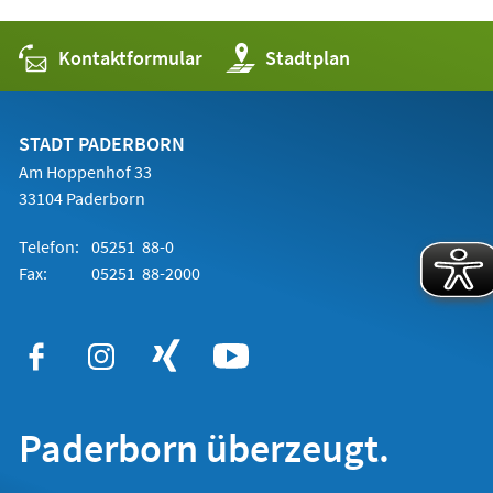
Kontaktformular
(Öffnet
Stadtplan
in
einem
neuen
Tab)
STADT PADERBORN
Am Hoppenhof 33
33104 Paderborn
Telefon:
05251 88-0
Fax:
05251 88-2000
Paderborn überzeugt.