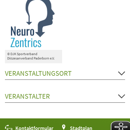
© DJK Sportverband
Diözesanverband Paderborn e.V.
VERANSTALTUNGSORT
VERANSTALTER
Kontaktformular
(Öffnet
Stadtplan