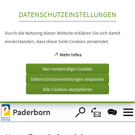
Inhalt anspringen
DATENSCHUTZEINSTELLUNGEN
Durch die Nutzung dieser Website erklären Sie sich damit
einverstanden, dass diese Seite Cookies verwendet.
(Öffnet
Mehr Infos
in
einem
Nur notwendige Cookies
neuen
Tab)
Datenschutzeinstellungen anpassen
Alle Cookies akzeptieren
Visuelle
Paderborn
Assistenzsoftware
öffnen.