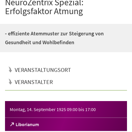
NeuroZentrix Spezial:
Erfolgsfaktor Atmung
- effiziente Atemmuster zur Steigerung von
Gesundheit und Wohlbefinden
VERANSTALTUNGSORT
VERANSTALTER
Veranstaltungsinformationen
Montag, 14. September 1925
09:00
bis
17:00
(Öffnet
Liborianum
in