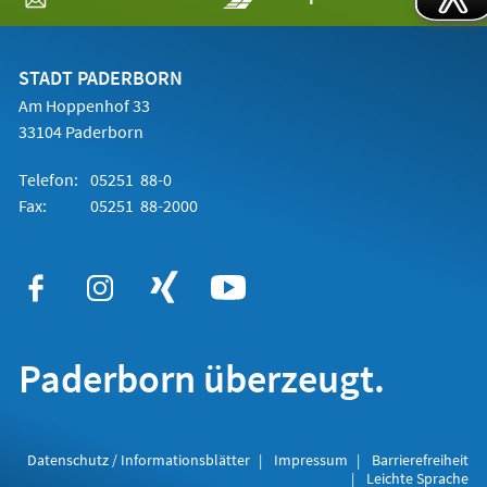
in
einem
neuen
Tab)
STADT PADERBORN
Am Hoppenhof 33
33104 Paderborn
Telefon:
05251 88-0
Fax:
05251 88-2000
Paderborn überzeugt.
Datenschutz / Informationsblätter
Impressum
Barrierefreiheit
Leichte Sprache