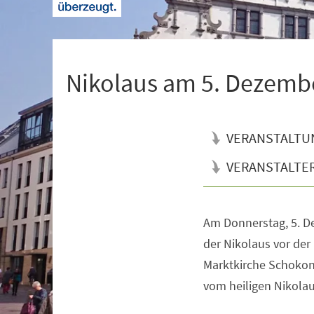
+
1
Nikolaus am 5. Dezemb
VERANSTALTU
VERANSTALTE
Am Donnerstag, 5. De
Veranstaltungsinformationen
der Nikolaus vor der
Marktkirche Schokon
vom heiligen Nikolau