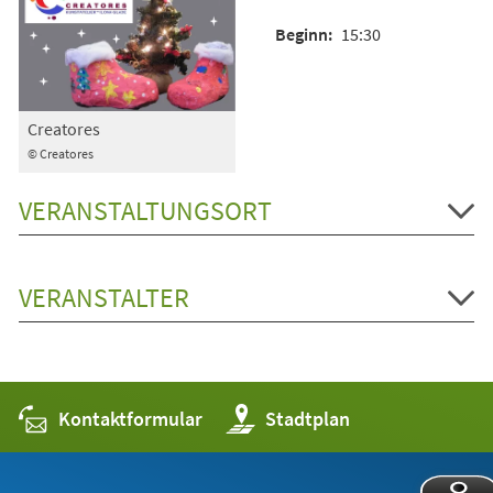
15:30
Creatores
© Creatores
VERANSTALTUNGSORT
VERANSTALTER
Kontaktformular
(Öffnet
Stadtplan
in
einem
neuen