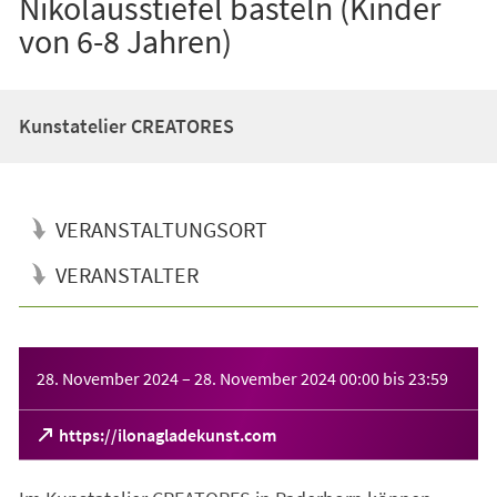
Nikolausstiefel basteln (Kinder
von 6-8 Jahren)
Kunstatelier CREATORES
VERANSTALTUNGSORT
VERANSTALTER
Veranstaltungsinformationen
28. November 2024
–
28. November 2024
00:00
bis
23:59
(Öffnet
https://ilonagladekunst.com
in
einem