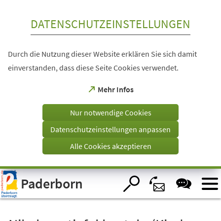
Inhalt anspringen
DATENSCHUTZEINSTELLUNGEN
Durch die Nutzung dieser Website erklären Sie sich damit
einverstanden, dass diese Seite Cookies verwendet.
(Öffnet
Mehr Infos
in
einem
Nur notwendige Cookies
neuen
Tab)
Datenschutzeinstellungen anpassen
Alle Cookies akzeptieren
Visuelle
Paderborn
Assistenzsoftware
öffnen.