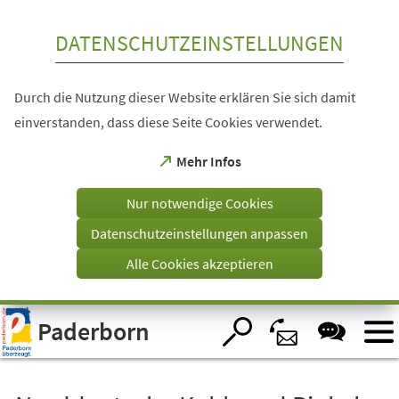
Inhalt anspringen
DATENSCHUTZEINSTELLUNGEN
Durch die Nutzung dieser Website erklären Sie sich damit
einverstanden, dass diese Seite Cookies verwendet.
(Öffnet
Mehr Infos
in
einem
Nur notwendige Cookies
neuen
Tab)
Datenschutzeinstellungen anpassen
Alle Cookies akzeptieren
Visuelle
Paderborn
Assistenzsoftware
öffnen.