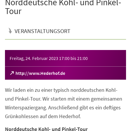
Norddeutsche Kohl- und Pinkel-
Tour
VERANSTALTUNGSORT
Veranstaltungsinformationen
Freitag, 24. Februar 2023
17:00
bis
21:00
(Öffnet
http://www.Hederhof.de
in
einem
Wir laden ein zu einer typisch norddeutschen Kohl-
neuen
Tab)
und Pinkel-Tour. Wir starten mit einem gemeinsamen
Winterspaziergang. Anschließend gibt es ein deftiges
Grünkohlessen auf dem Hederhof.
Norddeutsche Kohl- und Pinkel-Tour