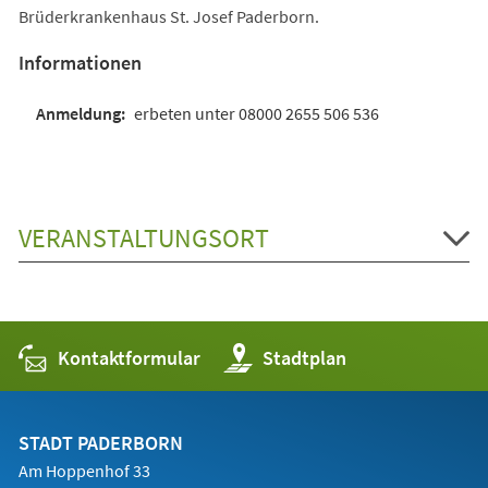
Brüderkrankenhaus St. Josef Paderborn.
Informationen
erbeten unter 08000 2655 506 536
VERANSTALTUNGSORT
Kontaktformular
(Öffnet
Stadtplan
in
einem
neuen
Tab)
STADT PADERBORN
Am Hoppenhof 33