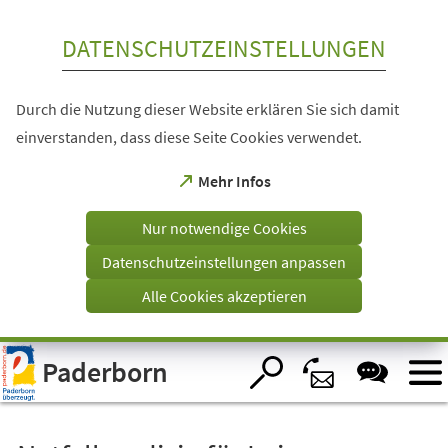
Inhalt anspringen
DATENSCHUTZEINSTELLUNGEN
Durch die Nutzung dieser Website erklären Sie sich damit
einverstanden, dass diese Seite Cookies verwendet.
(Öffnet
Mehr Infos
in
einem
Nur notwendige Cookies
neuen
Tab)
Datenschutzeinstellungen anpassen
Alle Cookies akzeptieren
Visuelle
Paderborn
Assistenzsoftware
öffnen.