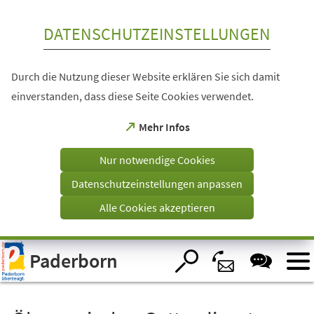
Inhalt anspringen
DATENSCHUTZEINSTELLUNGEN
Durch die Nutzung dieser Website erklären Sie sich damit
einverstanden, dass diese Seite Cookies verwendet.
(Öffnet
Mehr Infos
in
einem
Nur notwendige Cookies
neuen
Tab)
Datenschutzeinstellungen anpassen
Alle Cookies akzeptieren
Visuelle
Paderborn
Assistenzsoftware
öffnen.