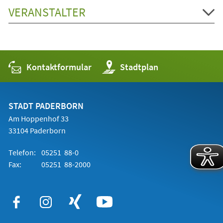
VERANSTALTER
Kontaktformular
(Öffnet
Stadtplan
in
einem
neuen
Tab)
STADT PADERBORN
Am Hoppenhof 33
33104 Paderborn
Telefon:
05251 88-0
Fax:
05251 88-2000