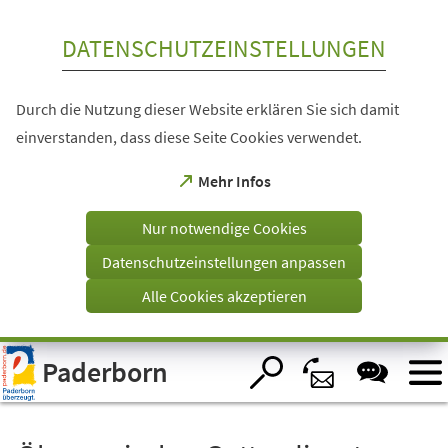
Inhalt anspringen
DATENSCHUTZEINSTELLUNGEN
Durch die Nutzung dieser Website erklären Sie sich damit
einverstanden, dass diese Seite Cookies verwendet.
(Öffnet
Mehr Infos
in
einem
Nur notwendige Cookies
neuen
Tab)
Datenschutzeinstellungen anpassen
Alle Cookies akzeptieren
Visuelle
Paderborn
Assistenzsoftware
öffnen.