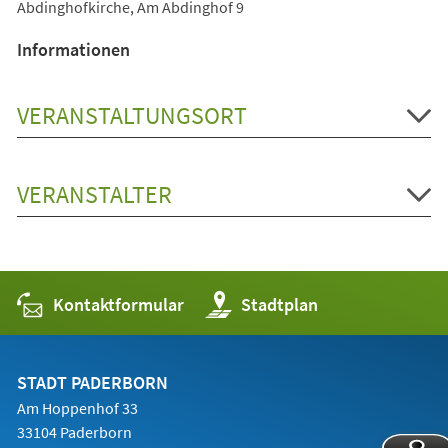
Abdinghofkirche, Am Abdinghof 9
Informationen
VERANSTALTUNGSORT
VERANSTALTER
Kontaktformular
(Öffnet
Stadtplan
in
einem
neuen
Tab)
STADT PADERBORN
Am Hoppenhof 33
33104 Paderborn