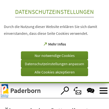
Inhalt anspringen
DATENSCHUTZEINSTELLUNGEN
Durch die Nutzung dieser Website erklären Sie sich damit
einverstanden, dass diese Seite Cookies verwendet.
(Öffnet
Mehr Infos
in
einem
Nur notwendige Cookies
neuen
Tab)
Datenschutzeinstellungen anpassen
Alle Cookies akzeptieren
Visuelle
Paderborn
Assistenzsoftware
öffnen.