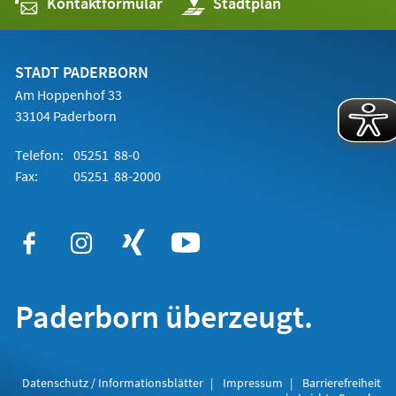
Kontaktformular
(Öffnet
Stadtplan
in
einem
neuen
Tab)
STADT PADERBORN
Am Hoppenhof 33
33104 Paderborn
Telefon:
05251 88-0
Fax:
05251 88-2000
Paderborn überzeugt.
Datenschutz / Informationsblätter
Impressum
Barrierefreiheit