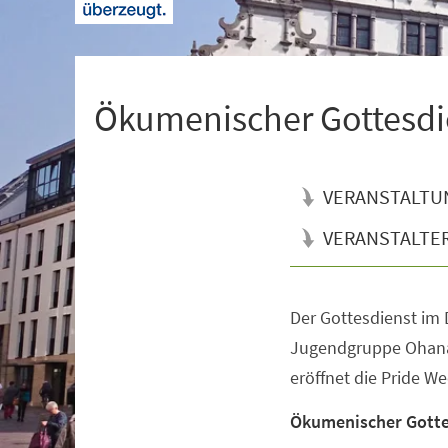
+
1
Ökumenischer Gottesdi
VERANSTALTU
VERANSTALTE
Der Gottesdienst im
Veranstaltungsinformationen
Jugendgruppe Ohana 
eröffnet die Pride We
Ökumenischer Gotte