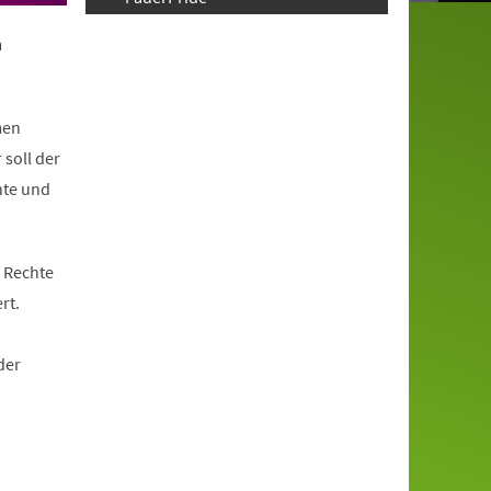
m
men
 soll der
hte und
 Rechte
rt.
der