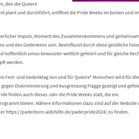
m, den die Queere
 plant und durchführt, eröffnet die Pride Weeks im besten und i
 feierlicher Impuls, Moment des Zusammenkommens und gemeinsa
s und des Gedenkens sein. Beeinflusst durch diese geistliche Feier
 hoffentlich umso bewusster weltlich gefeiert und für gleiche Rec
pft werden.
m Fest- und Gedenktag von und für Queere* Menschen wird für die
gegen Diskriminierung und Ausgrenzung Flagge gezeigt und gefeie
de finden auch dieses Jahr die Pride Weeks statt, die ein
ogramm bieten. Nähere Informationen dazu sind auf der Website 
ter https://paderborn.aidshilfe.de/paderpride2024/ zu finden.