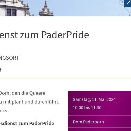
enst zum PaderPride
NGSORT
R
 Dom, den die Queere
Samstag, 11. Mai 2024
mit plant und durchführt,
10:00
bis
11:30
eks.
Dom Paderborn
sdienst zum PaderPride