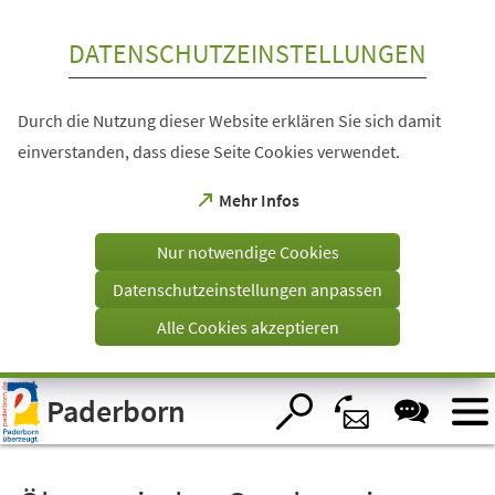
Inhalt anspringen
DATENSCHUTZEINSTELLUNGEN
Durch die Nutzung dieser Website erklären Sie sich damit
einverstanden, dass diese Seite Cookies verwendet.
(Öffnet
Mehr Infos
in
einem
Nur notwendige Cookies
neuen
Tab)
Datenschutzeinstellungen anpassen
Alle Cookies akzeptieren
Visuelle
Paderborn
Assistenzsoftware
öffnen.