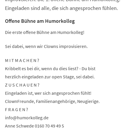
Eingeladen sind alle, die sich angesprochen fühlen.
Offene Bühne am Humorkolleg
Die erste offene Bühne am Humorkolleg!
Sei dabei, wenn wir Clowns improvisieren.
M I T M A C H E N ?
Kribbelt es bei dir, wenn du dies liest? - Du bist
herzlich eingeladen zur open Stage, sei dabei.
Z U S C H A U E N ?
Eingeladen ist, wer sich angesprochen fühlt!
ClownFreunde, Familienangehörige, Neugierige.
F R A G E N ?
info
humorkolleg
de
Anne Schwede 0160 70 49 49 5