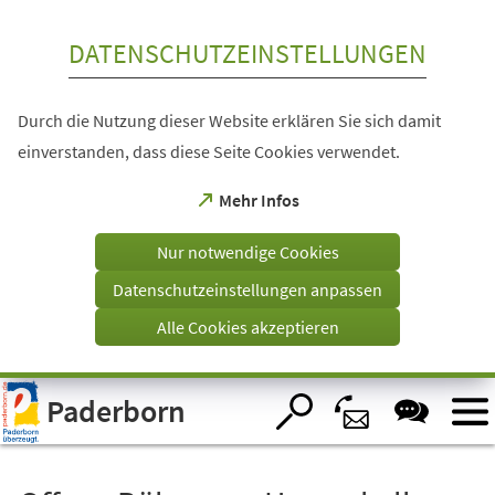
Inhalt anspringen
DATENSCHUTZEINSTELLUNGEN
Durch die Nutzung dieser Website erklären Sie sich damit
einverstanden, dass diese Seite Cookies verwendet.
(Öffnet
Mehr Infos
in
einem
Nur notwendige Cookies
neuen
Tab)
Datenschutzeinstellungen anpassen
Alle Cookies akzeptieren
Visuelle
Paderborn
Assistenzsoftware
öffnen.