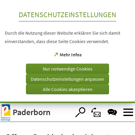
Inhalt anspringen
DATENSCHUTZEINSTELLUNGEN
Durch die Nutzung dieser Website erklären Sie sich damit
einverstanden, dass diese Seite Cookies verwendet.
(Öffnet
Mehr Infos
in
einem
Nur notwendige Cookies
neuen
Tab)
Datenschutzeinstellungen anpassen
Alle Cookies akzeptieren
Visuelle
Paderborn
Assistenzsoftware
öffnen.