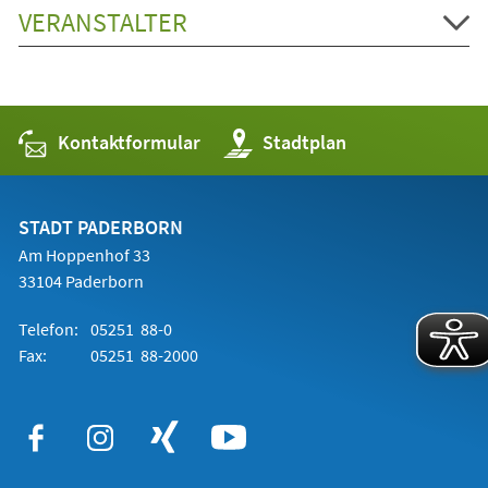
VERANSTALTER
Kontaktformular
(Öffnet
Stadtplan
in
einem
neuen
Tab)
STADT PADERBORN
Am Hoppenhof 33
33104 Paderborn
Telefon:
05251 88-0
Fax:
05251 88-2000