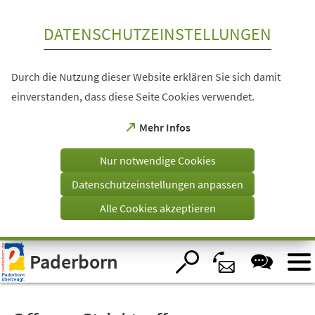
Inhalt anspringen
DATENSCHUTZEINSTELLUNGEN
Durch die Nutzung dieser Website erklären Sie sich damit
einverstanden, dass diese Seite Cookies verwendet.
(Öffnet
Mehr Infos
in
einem
Nur notwendige Cookies
neuen
Tab)
Datenschutzeinstellungen anpassen
Alle Cookies akzeptieren
Visuelle
Paderborn
Assistenzsoftware
öffnen.