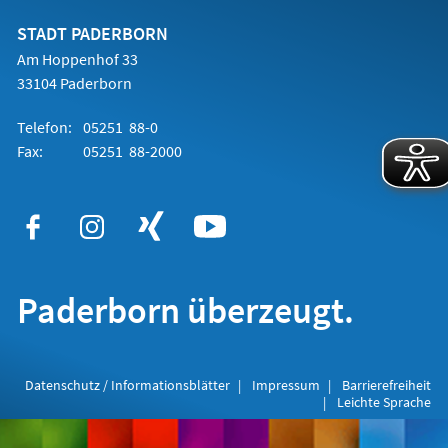
neuen
Tab)
STADT PADERBORN
Am Hoppenhof 33
33104 Paderborn
Telefon:
05251 88-0
Fax:
05251 88-2000
Paderborn überzeugt.
Datenschutz / Informationsblätter
Impressum
Barrierefreiheit
Leichte Sprache