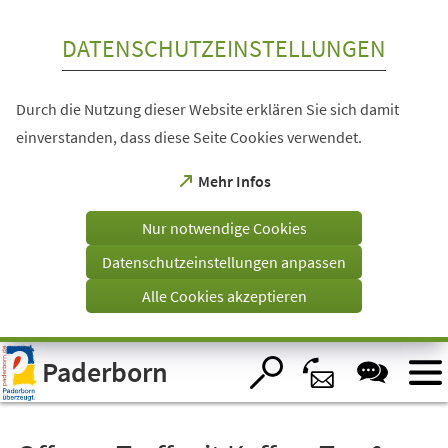
Inhalt anspringen
DATENSCHUTZEINSTELLUNGEN
Durch die Nutzung dieser Website erklären Sie sich damit
einverstanden, dass diese Seite Cookies verwendet.
(Öffnet
Mehr Infos
in
einem
Nur notwendige Cookies
neuen
Tab)
Datenschutzeinstellungen anpassen
Alle Cookies akzeptieren
Visuelle
Paderborn
Assistenzsoftware
öffnen.