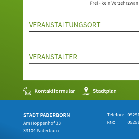
Frei - kein Verzehrzwan
VERANSTALTUNGSORT
VERANSTALTER
Kontaktformular
(Öffnet
Stadtplan
in
einem
neuen
Tab)
STADT PADERBORN
Telefon:
05251
Fax:
05251
Am Hoppenhof 33
33104 Paderborn