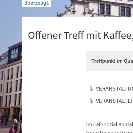
+
1
Offener Treff mit Kaffe
Treffpunkt im Qua
VERANSTALTU
VERANSTALTE
Im Cafe sozial Konta
Veranstaltungsinformationen