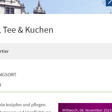
e, Tee & Kuchen
rtier
NGSORT
R
kte knüpfen und pflegen.
Mittwoch, 08. November 2023