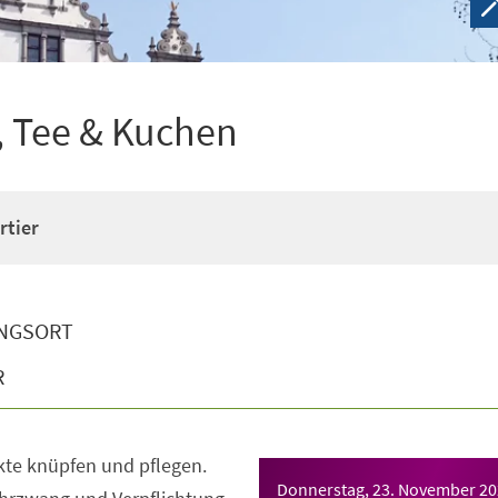
e, Tee & Kuchen
rtier
NGSORT
R
kte knüpfen und pflegen.
Donnerstag, 23. November 2