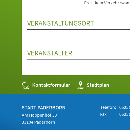
Frei - kein Verzehrzwan
VERANSTALTUNGSORT
VERANSTALTER
Kontaktformular
(Öffnet
Stadtplan
in
einem
neuen
Tab)
STADT PADERBORN
Telefon:
05251
Fax:
05251
Am Hoppenhof 33
33104 Paderborn