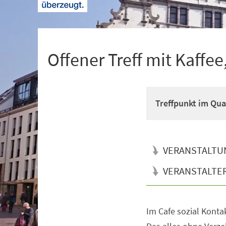
+
1
Offener Treff mit Kaffe
Treffpunkt im Qua
VERANSTALTU
VERANSTALTE
Im Cafe sozial Konta
Veranstaltungsinformationen