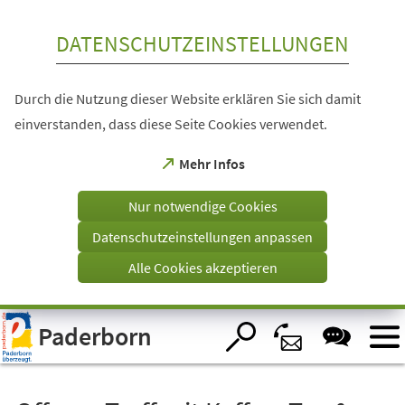
Inhalt anspringen
DATENSCHUTZEINSTELLUNGEN
Durch die Nutzung dieser Website erklären Sie sich damit
einverstanden, dass diese Seite Cookies verwendet.
(Öffnet
Mehr Infos
in
einem
Nur notwendige Cookies
neuen
Tab)
Datenschutzeinstellungen anpassen
Alle Cookies akzeptieren
Visuelle
Paderborn
Assistenzsoftware
öffnen.