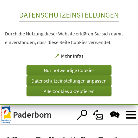
Inhalt anspringen
DATENSCHUTZEINSTELLUNGEN
Durch die Nutzung dieser Website erklären Sie sich damit
einverstanden, dass diese Seite Cookies verwendet.
(Öffnet
Mehr Infos
in
einem
Nur notwendige Cookies
neuen
Tab)
Datenschutzeinstellungen anpassen
Alle Cookies akzeptieren
Visuelle
Paderborn
Assistenzsoftware
öffnen.