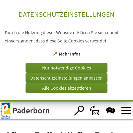
Inhalt anspringen
DATENSCHUTZEINSTELLUNGEN
Durch die Nutzung dieser Website erklären Sie sich damit
einverstanden, dass diese Seite Cookies verwendet.
(Öffnet
Mehr Infos
in
einem
Nur notwendige Cookies
neuen
Tab)
Datenschutzeinstellungen anpassen
Alle Cookies akzeptieren
Visuelle
Paderborn
Assistenzsoftware
öffnen.