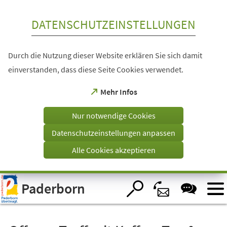
Inhalt anspringen
DATENSCHUTZEINSTELLUNGEN
Durch die Nutzung dieser Website erklären Sie sich damit
einverstanden, dass diese Seite Cookies verwendet.
(Öffnet
Mehr Infos
in
einem
Nur notwendige Cookies
neuen
Tab)
Datenschutzeinstellungen anpassen
Alle Cookies akzeptieren
Visuelle
Paderborn
Assistenzsoftware
öffnen.