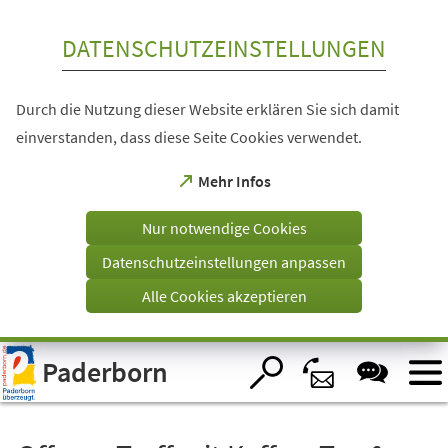
Inhalt anspringen
DATENSCHUTZEINSTELLUNGEN
Durch die Nutzung dieser Website erklären Sie sich damit
einverstanden, dass diese Seite Cookies verwendet.
(Öffnet
Mehr Infos
in
einem
Nur notwendige Cookies
neuen
Tab)
Datenschutzeinstellungen anpassen
Alle Cookies akzeptieren
Visuelle
Paderborn
Assistenzsoftware
öffnen.