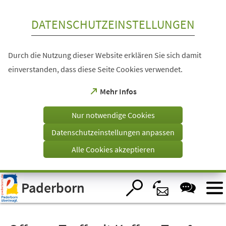
Inhalt anspringen
DATENSCHUTZEINSTELLUNGEN
Durch die Nutzung dieser Website erklären Sie sich damit
einverstanden, dass diese Seite Cookies verwendet.
(Öffnet
Mehr Infos
in
einem
Nur notwendige Cookies
neuen
Tab)
Datenschutzeinstellungen anpassen
Alle Cookies akzeptieren
Visuelle
Paderborn
Assistenzsoftware
öffnen.