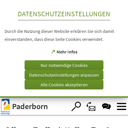
Inhalt anspringen
DATENSCHUTZEINSTELLUNGEN
Durch die Nutzung dieser Website erklären Sie sich damit
einverstanden, dass diese Seite Cookies verwendet.
(Öffnet
Mehr Infos
in
einem
Nur notwendige Cookies
neuen
Tab)
Datenschutzeinstellungen anpassen
Alle Cookies akzeptieren
Visuelle
Paderborn
Assistenzsoftware
öffnen.