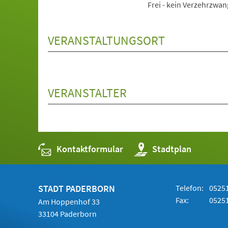
Frei - kein Verzehrzwan
VERANSTALTUNGSORT
VERANSTALTER
Kontaktformular
(Öffnet
Stadtplan
in
einem
neuen
Tab)
STADT PADERBORN
Telefon:
05251
Fax:
05251
Am Hoppenhof 33
33104 Paderborn