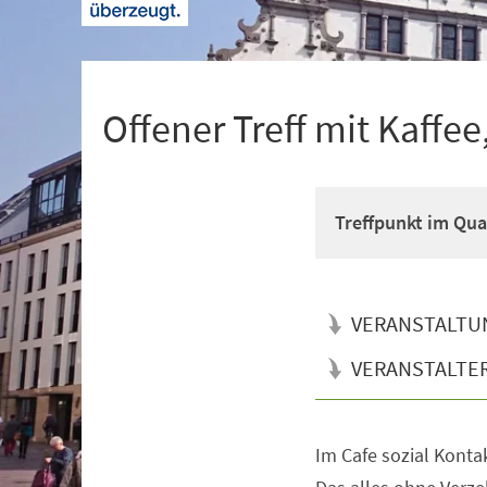
+
1
Offener Treff mit Kaffe
Treffpunkt im Qua
VERANSTALTU
VERANSTALTE
Im Cafe sozial Konta
Veranstaltungsinformationen