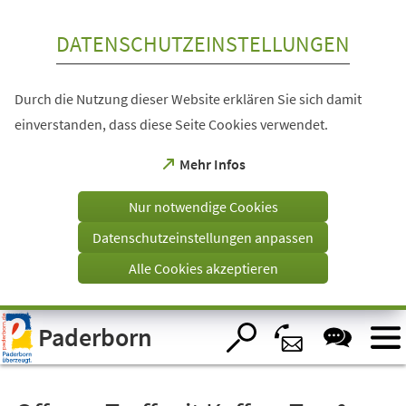
Inhalt anspringen
DATENSCHUTZEINSTELLUNGEN
Durch die Nutzung dieser Website erklären Sie sich damit
einverstanden, dass diese Seite Cookies verwendet.
(Öffnet
Mehr Infos
in
einem
Nur notwendige Cookies
neuen
Tab)
Datenschutzeinstellungen anpassen
Alle Cookies akzeptieren
Visuelle
Paderborn
Assistenzsoftware
öffnen.